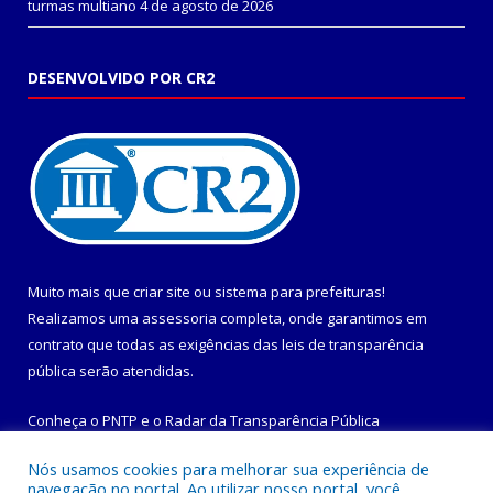
turmas multiano
4 de agosto de 2026
DESENVOLVIDO POR CR2
Muito mais que
criar site
ou
sistema para prefeituras
!
Realizamos uma
assessoria
completa, onde garantimos em
contrato que todas as exigências das
leis de transparência
pública
serão atendidas.
Conheça o
PNTP
e o
Radar da Transparência Pública
Nós usamos cookies para melhorar sua experiência de
navegação no portal. Ao utilizar nosso portal, você