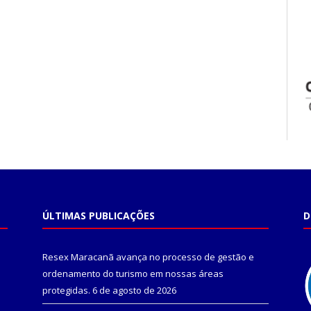
ÚLTIMAS PUBLICAÇÕES
D
Resex Maracanã avança no processo de gestão e
ordenamento do turismo em nossas áreas
protegidas.
6 de agosto de 2026