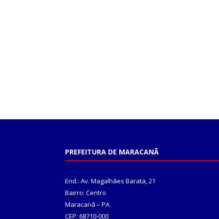
PREFEITURA DE MARACANÃ
End.: Av. Magalhães Barata, 21
Bairro: Centro
Maracanã – PA
CEP: 68710-000