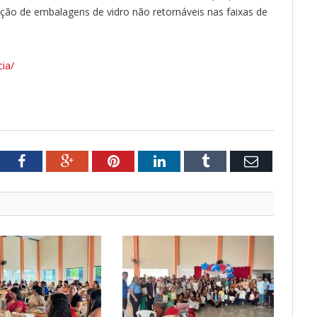
ção de embalagens de vidro não retornáveis nas faixas de
cia/
tter
Facebook
Google+
Pinterest
LinkedIn
Tumblr
Email