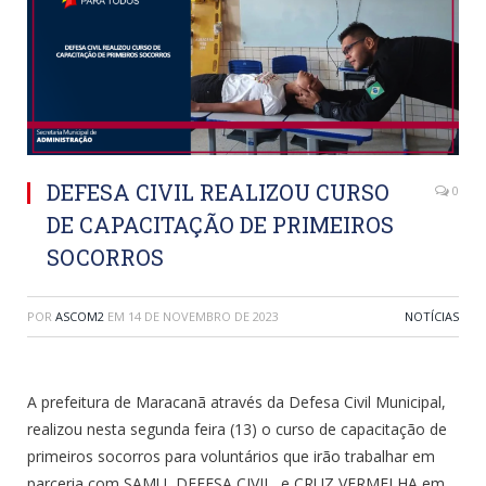
DEFESA CIVIL REALIZOU CURSO
0
DE CAPACITAÇÃO DE PRIMEIROS
SOCORROS
POR
ASCOM2
EM
14 DE NOVEMBRO DE 2023
NOTÍCIAS
A prefeitura de Maracanã através da Defesa Civil Municipal,
realizou nesta segunda feira (13) o curso de capacitação de
primeiros socorros para voluntários que irão trabalhar em
parceria com SAMU, DEFESA CIVIL, e CRUZ VERMELHA em