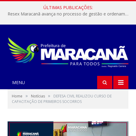
ÚLTIMAS PUBLICAÇÕES:
Resex Maracanã avança no processo de gestão e ordenamento do turismo em nossas áreas protegidas.
MENU
»
»
Home
Notícias
DEFESA CIVIL REALIZOU CURSO DE
CAPACITAÇÃO DE PRIMEIROS SOCORROS