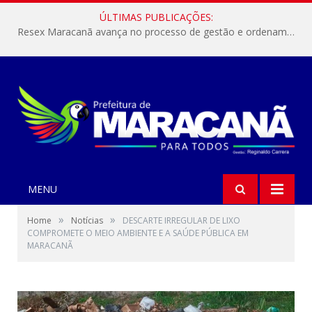
ÚLTIMAS PUBLICAÇÕES:
Resex Maracanã avança no processo de gestão e ordenamento do turismo em nossas áreas protegidas.
MENU
»
»
Home
Notícias
DESCARTE IRREGULAR DE LIXO
COMPROMETE O MEIO AMBIENTE E A SAÚDE PÚBLICA EM
MARACANÃ