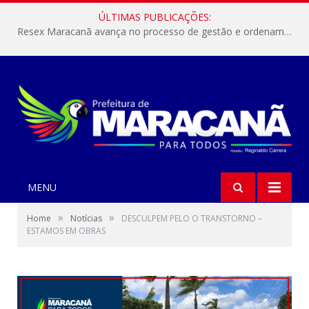
ÚLTIMAS PUBLICAÇÕES:
Resex Maracanã avança no processo de gestão e ordenamento do turismo em nossas áreas protegidas.
MENU
»
»
Home
Notícias
DESCULPEM PELO O TRANSTORNO –
ESTAMOS EM OBRAS