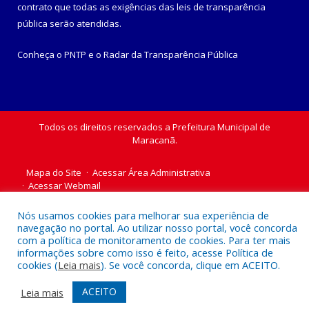
contrato que todas as exigências das
leis de transparência
pública
serão atendidas.
Conheça o
PNTP
e o
Radar da Transparência Pública
Todos os direitos reservados a Prefeitura Municipal de
Maracanã.
Mapa do Site
Acessar Área Administrativa
Acessar Webmail
Nós usamos cookies para melhorar sua experiência de
navegação no portal. Ao utilizar nosso portal, você concorda
com a política de monitoramento de cookies. Para ter mais
informações sobre como isso é feito, acesse Política de
cookies (
Leia mais
). Se você concorda, clique em ACEITO.
ACEITO
Leia mais