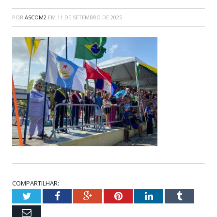
POR
ASCOM2
EM
11 DE SETEMBRO DE 2025
COMPARTILHAR:
Twitter
Facebook
Google+
Pinterest
LinkedIn
Tumblr
Email