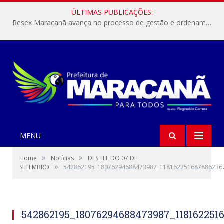
ÚLTIMAS PUBLICAÇÕES:
Resex Maracanã avança no processo de gestão e ordenamento do turismo em nossas áreas protegidas.
MENU
»
»
Home
Notícias
DESFILE DO 07 DE
»
SETEMBRO
542862195_18076294688473987_118162251687886236
542862195_18076294688473987_118162251