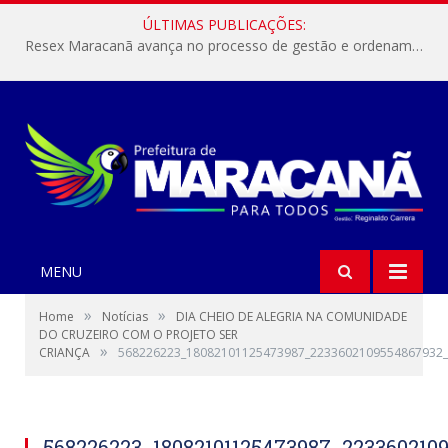
ÚLTIMAS PUBLICAÇÕES:
Resex Maracanã avança no processo de gestão e ordenamento do turismo em nossas áreas protegidas.
MENU
»
»
Home
Notícias
DIA CHEIO DE ALEGRIA NA COMUNIDADE
DO CRUZEIRO COM O PROJETO SER
»
CRIANÇA
568226223_18082101125473987_2233602109554867932
568226223_18082101125473987_223360210