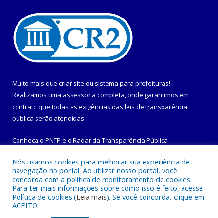
Muito mais que
criar site
ou
sistema para prefeituras
!
Realizamos uma
assessoria
completa, onde garantimos em
contrato que todas as exigências das
leis de transparência
pública
serão atendidas.
Conheça o
PNTP
e o
Radar da Transparência Pública
Nós usamos cookies para melhorar sua experiência de
navegação no portal. Ao utilizar nosso portal, você
concorda com a política de monitoramento de cookies.
Para ter mais informações sobre como isso é feito, acesse
Todos os direitos reservados a Prefeitura Municipal de
Política de cookies (
Leia mais
). Se você concorda, clique em
Maracanã.
ACEITO.