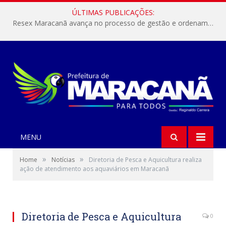
ÚLTIMAS PUBLICAÇÕES:
Resex Maracanã avança no processo de gestão e ordenamento do turismo em nossas áreas protegidas.
MENU
»
»
Home
Notícias
Diretoria de Pesca e Aquicultura realiza
ação de atendimento aos aquaviários em Maracanã
Diretoria de Pesca e Aquicultura
0