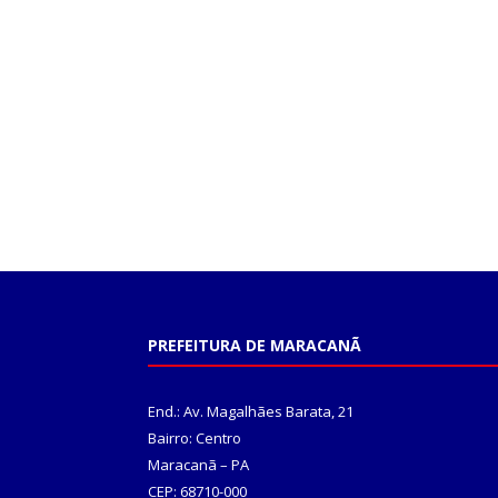
PREFEITURA DE MARACANÃ
End.: Av. Magalhães Barata, 21
Bairro: Centro
Maracanã – PA
CEP: 68710-000