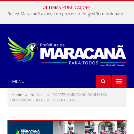
ÚLTIMAS PUBLICAÇÕES:
Resex Maracanã avança no processo de gestão e ordenamento do turismo em nossas áreas protegidas.
MENU
»
»
Home
Notícias
EMATER MARACANÃ GANHA UM
AUTOMÓVEL DO GOVERNO DO ESTADO