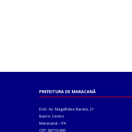
PREFEITURA DE MARACANÃ
End.: Av. Magalhães Barata, 21
Bairro: Centro
Maracanã – PA
CEP: 68710-000