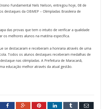
 Ensino Fundamental Nels Nelson, entregou hoje, 08 de
nos destaques da OBMEP – Olimpíadas Brasileira de
apa das provas que tem o intuito de verificar a qualidade
r os melhores alunos na matéria específica.
que se destacaram e receberam a honraria através de uma
scola. Todos os alunos destaques receberam medalhas de
e destaque nas olimpíadas. A Prefeitura de Maracanã,
uma educação melhor através da atual gestão.
tter
Facebook
Google+
Pinterest
LinkedIn
Tumblr
Email