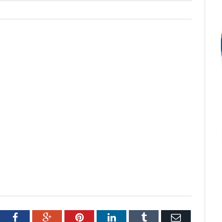
tter
Facebook
Google+
Pinterest
LinkedIn
Tumblr
Email