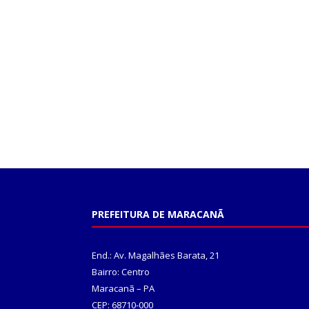
PREFEITURA DE MARACANÃ
End.: Av. Magalhães Barata, 21
Bairro: Centro
Maracanã – PA
CEP: 68710-000