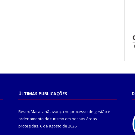
ÚLTIMAS PUBLICAÇÕES
D
Resex Maracanã avança no processo de gestão e
ordenamento do turismo em nossas áreas
protegidas.
6 de agosto de 2026