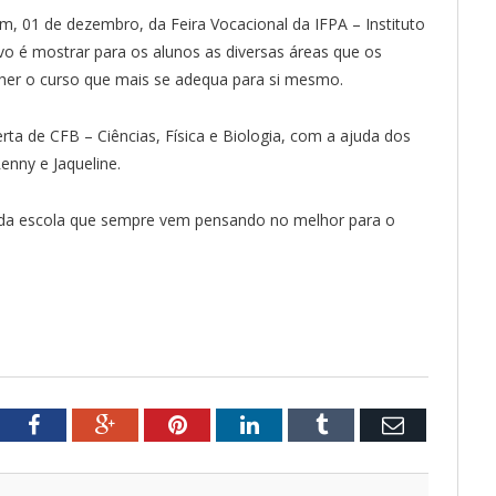
m, 01 de dezembro, da Feira Vocacional da IFPA – Instituto
vo é mostrar para os alunos as diversas áreas que os
her o curso que mais se adequa para si mesmo.
rta de CFB – Ciências, Física e Biologia, com a ajuda dos
enny e Jaqueline.
da escola que sempre vem pensando no melhor para o
tter
Facebook
Google+
Pinterest
LinkedIn
Tumblr
Email