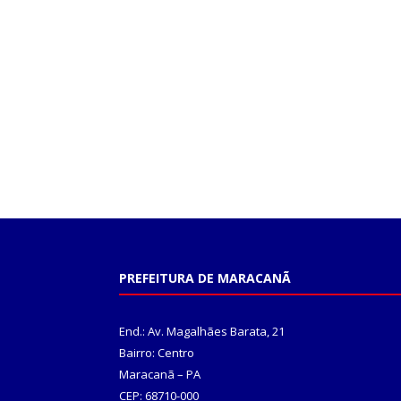
PREFEITURA DE MARACANÃ
End.: Av. Magalhães Barata, 21
Bairro: Centro
Maracanã – PA
CEP: 68710-000