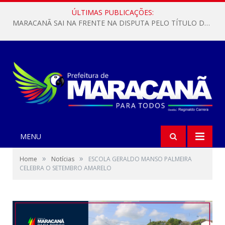
ÚLTIMAS PUBLICAÇÕES:
MARACANÃ SAI NA FRENTE NA DISPUTA PELO TÍTULO DA COPA PARÁ SUB-17!
MENU
»
»
Home
Notícias
ESCOLA GERALDO MANSO PALMEIRA
CELEBRA O SETEMBRO AMARELO