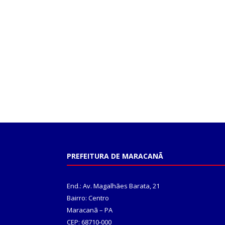
PREFEITURA DE MARACANÃ
End.: Av. Magalhães Barata, 21
Bairro: Centro
Maracanã – PA
CEP: 68710-000