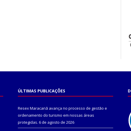
ÚLTIMAS PUBLICAÇÕES
D
Resex Maracanã avança no processo de gestão e
ordenamento do turismo em nossas áreas
protegidas.
6 de agosto de 2026