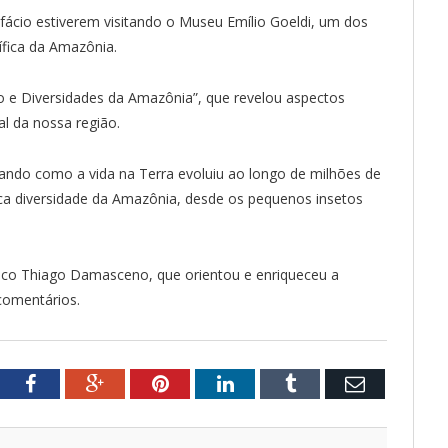
ifácio estiverem visitando o Museu Emílio Goeldi, um dos
tífica da Amazônia.
ivo e Diversidades da Amazônia”, que revelou aspectos
al da nossa região.
ando como a vida na Terra evoluiu ao longo de milhões de
a diversidade da Amazônia, desde os pequenos insetos
ico Thiago Damasceno, que orientou e enriqueceu a
comentários.
tter
Facebook
Google+
Pinterest
LinkedIn
Tumblr
Email