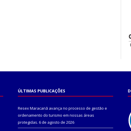
ÚLTIMAS PUBLICAÇÕES
D
Resex Maracanã avança no processo de gestão e
ordenamento do turismo em nossas áreas
protegidas.
6 de agosto de 2026