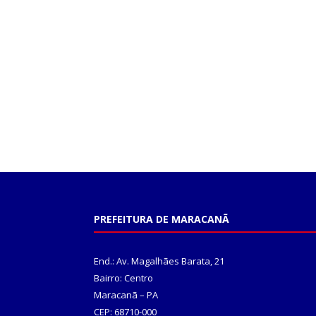
PREFEITURA DE MARACANÃ
End.: Av. Magalhães Barata, 21
Bairro: Centro
Maracanã – PA
CEP: 68710-000