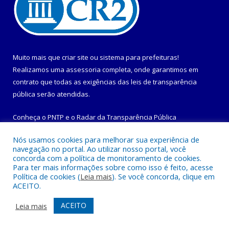
Muito mais que
criar site
ou
sistema para prefeituras
!
Realizamos uma
assessoria
completa, onde garantimos em
contrato que todas as exigências das
leis de transparência
pública
serão atendidas.
Conheça o
PNTP
e o
Radar da Transparência Pública
Nós usamos cookies para melhorar sua experiência de
navegação no portal. Ao utilizar nosso portal, você
concorda com a política de monitoramento de cookies.
Para ter mais informações sobre como isso é feito, acesse
Todos os direitos reservados a Prefeitura Municipal de
Política de cookies (
Leia mais
). Se você concorda, clique em
Maracanã.
ACEITO.
Mapa do Site
Acessar Área Administrativa
ACEITO
Leia mais
Acessar Webmail