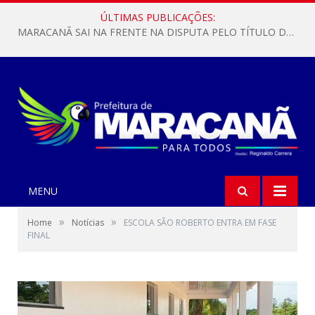
ÚLTIMAS PUBLICAÇÕES:
MARACANÃ SAI NA FRENTE NA DISPUTA PELO TÍTULO DA COPA PARÁ SUB-17!
MENU
»
»
Home
Notícias
ESCOLA SÃO ROBERTO ENTRA EM FASE
FINAL