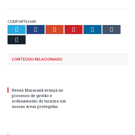
COMPARTILHAR:
Twitter
Facebook
Google+
Pinterest
LinkedIn
Tumblr
Email
CONTEÚDO RELACIONADO
Resex Maracanã avança no
processo de gestão e
ordenamento do turismo em
nossas áreas protegidas.