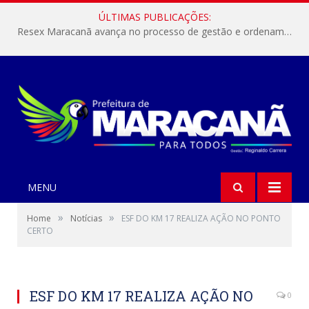
ÚLTIMAS PUBLICAÇÕES:
Resex Maracanã avança no processo de gestão e ordenamento do turismo em nossas áreas protegidas.
MENU
»
»
Home
Notícias
ESF DO KM 17 REALIZA AÇÃO NO PONTO
CERTO
ESF DO KM 17 REALIZA AÇÃO NO
0