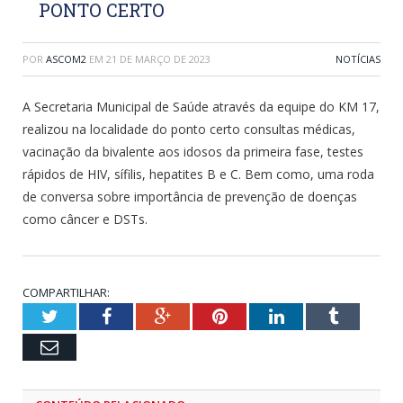
PONTO CERTO
POR
ASCOM2
EM
21 DE MARÇO DE 2023
NOTÍCIAS
A Secretaria Municipal de Saúde através da equipe do KM 17,
realizou na localidade do ponto certo consultas médicas,
vacinação da bivalente aos idosos da primeira fase, testes
rápidos de HIV, sífilis, hepatites B e C. Bem como, uma roda
de conversa sobre importância de prevenção de doenças
como câncer e DSTs.
COMPARTILHAR:
Twitter
Facebook
Google+
Pinterest
LinkedIn
Tumblr
Email