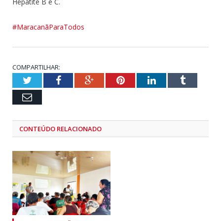
Hepatite B e C.
#MaracanãParaTodos
COMPARTILHAR:
Twitter
Facebook
Google+
Pinterest
LinkedIn
Tumblr
Email
CONTEÚDO RELACIONADO