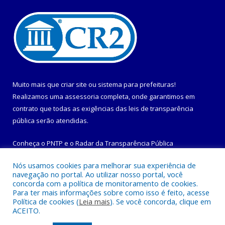
Muito mais que
criar site
ou
sistema para prefeituras
!
Realizamos uma
assessoria
completa, onde garantimos em
contrato que todas as exigências das
leis de transparência
pública
serão atendidas.
Conheça o
PNTP
e o
Radar da Transparência Pública
Nós usamos cookies para melhorar sua experiência de
navegação no portal. Ao utilizar nosso portal, você
concorda com a política de monitoramento de cookies.
Para ter mais informações sobre como isso é feito, acesse
Todos os direitos reservados a Prefeitura Municipal de
Política de cookies (
Leia mais
). Se você concorda, clique em
Maracanã.
ACEITO.