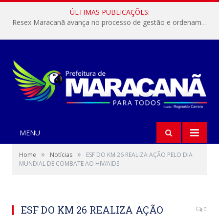
ÚLTIMAS PUBLICAÇÕES:
Resex Maracanã avança no processo de gestão e ordenamento do turismo em nossas áreas protegidas.
MENU
»
»
Home
Notícias
ESF DO KM 26 REALIZA AÇÃO PELO DIA
MUNDIAL DE COMBATE AO HIV/AIDS
ESF DO KM 26 REALIZA AÇÃO
0