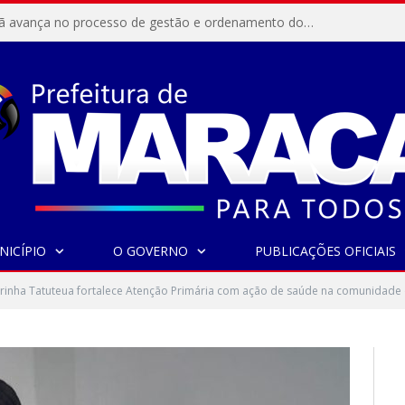
Resex Maracanã avança no processo de gestão e ordenamento do turismo em nossas áreas protegidas.
NICÍPIO
O GOVERNO
PUBLICAÇÕES OFICIAIS
irinha Tatuteua fortalece Atenção Primária com ação de saúde na comunidade