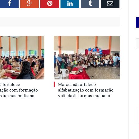
tter
Facebook
Google+
Pinterest
LinkedIn
Tumblr
Email
 fortalece
Maracanã fortalece
zação com formação
alfabetização com formação
às turmas multiano
voltada às turmas multiano