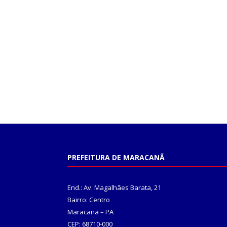
PREFEITURA DE MARACANÃ
End.: Av. Magalhães Barata, 21
Bairro: Centro
Maracanã – PA
CEP: 68710-000