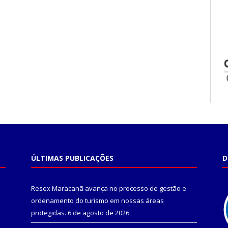
ÚLTIMAS PUBLICAÇÕES
D
Resex Maracanã avança no processo de gestão e
ordenamento do turismo em nossas áreas
protegidas.
6 de agosto de 2026