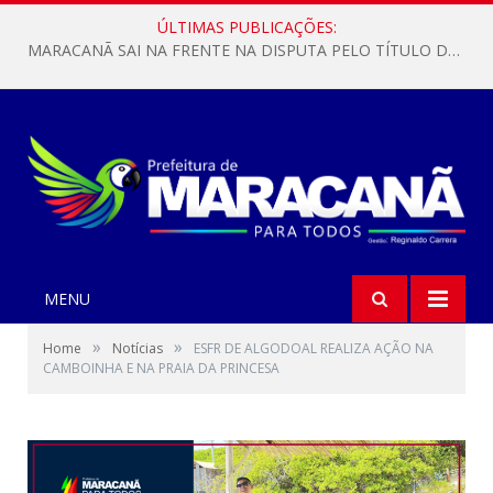
ÚLTIMAS PUBLICAÇÕES:
MARACANÃ SAI NA FRENTE NA DISPUTA PELO TÍTULO DA COPA PARÁ SUB-17!
MENU
»
»
Home
Notícias
ESFR DE ALGODOAL REALIZA AÇÃO NA
CAMBOINHA E NA PRAIA DA PRINCESA