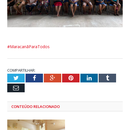
#MaracanãParaTodos
COMPARTILHAR:
Twitter
Facebook
Google+
Pinterest
LinkedIn
Tumblr
Email
CONTEÚDO RELACIONADO