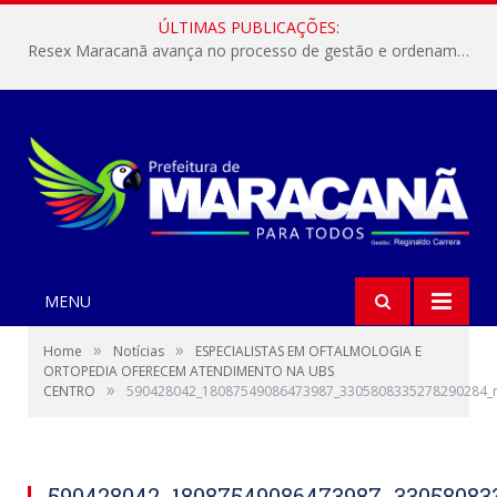
ÚLTIMAS PUBLICAÇÕES:
Resex Maracanã avança no processo de gestão e ordenamento do turismo em nossas áreas protegidas.
MENU
»
»
Home
Notícias
ESPECIALISTAS EM OFTALMOLOGIA E
ORTOPEDIA OFERECEM ATENDIMENTO NA UBS
»
CENTRO
590428042_18087549086473987_3305808335278290284_
590428042_18087549086473987_33058083