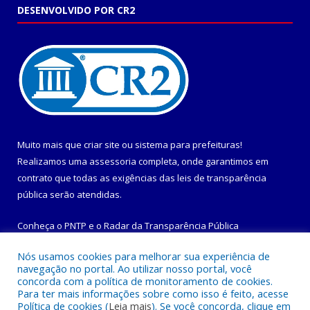
DESENVOLVIDO POR CR2
Muito mais que
criar site
ou
sistema para prefeituras
!
Realizamos uma
assessoria
completa, onde garantimos em
contrato que todas as exigências das
leis de transparência
pública
serão atendidas.
Conheça o
PNTP
e o
Radar da Transparência Pública
Nós usamos cookies para melhorar sua experiência de
navegação no portal. Ao utilizar nosso portal, você
concorda com a política de monitoramento de cookies.
Para ter mais informações sobre como isso é feito, acesse
Todos os direitos reservados a Prefeitura Municipal de
Política de cookies (
Leia mais
). Se você concorda, clique em