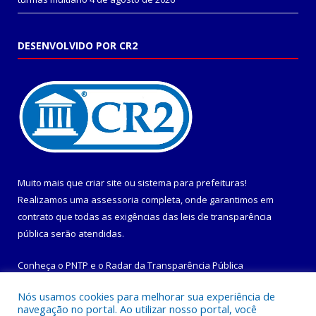
DESENVOLVIDO POR CR2
Muito mais que
criar site
ou
sistema para prefeituras
!
Realizamos uma
assessoria
completa, onde garantimos em
contrato que todas as exigências das
leis de transparência
pública
serão atendidas.
Conheça o
PNTP
e o
Radar da Transparência Pública
Nós usamos cookies para melhorar sua experiência de
navegação no portal. Ao utilizar nosso portal, você