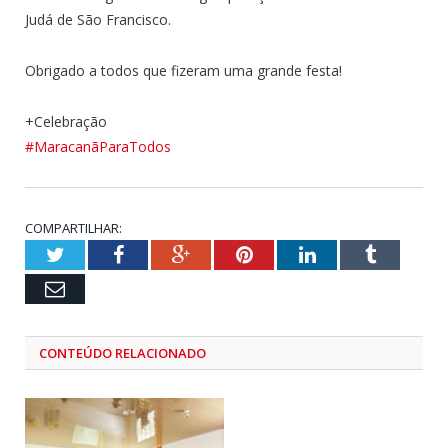
Judá de São Francisco.
Obrigado a todos que fizeram uma grande festa!
+Celebração
#MaracanãParaTodos
COMPARTILHAR:
Twitter
Facebook
Google+
Pinterest
LinkedIn
Tumblr
Email
CONTEÚDO RELACIONADO