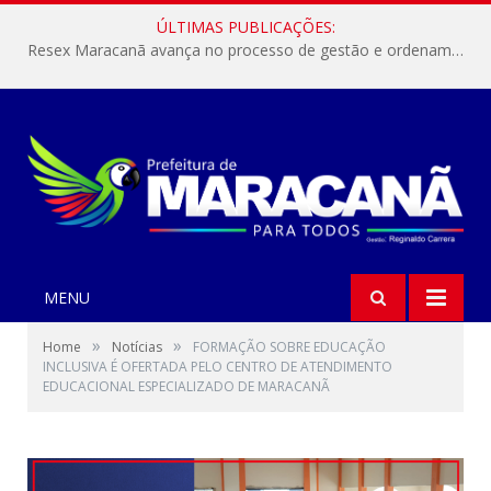
ÚLTIMAS PUBLICAÇÕES:
Resex Maracanã avança no processo de gestão e ordenamento do turismo em nossas áreas protegidas.
MENU
»
»
Home
Notícias
FORMAÇÃO SOBRE EDUCAÇÃO
INCLUSIVA É OFERTADA PELO CENTRO DE ATENDIMENTO
EDUCACIONAL ESPECIALIZADO DE MARACANÃ