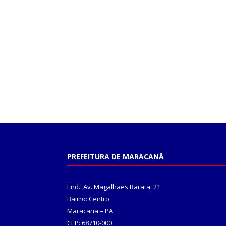
PREFEITURA DE MARACANÃ
End.: Av. Magalhães Barata, 21
Bairro: Centro
Maracanã – PA
CEP: 68710-000