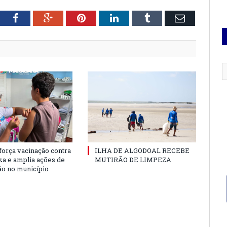
tter
Facebook
Google+
Pinterest
LinkedIn
Tumblr
Email
força vacinação contra
ILHA DE ALGODOAL RECEBE
nza e amplia ações de
MUTIRÃO DE LIMPEZA
o no município