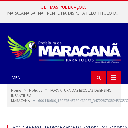
ÚLTIMAS PUBLICAÇÕES:
MARACANÃ SAI NA FRENTE NA DISPUTA PELO TÍTULO DA COPA PARÁ SUB-17!
MENU
»
»
Home
Notícias
FORMATURA DAS ESCOLAS DE ENSINO
INFANTIL EM
»
MARACANÃ
600448680_18087545789473987_34722873082459059
600448680_18087545789473987_34722873