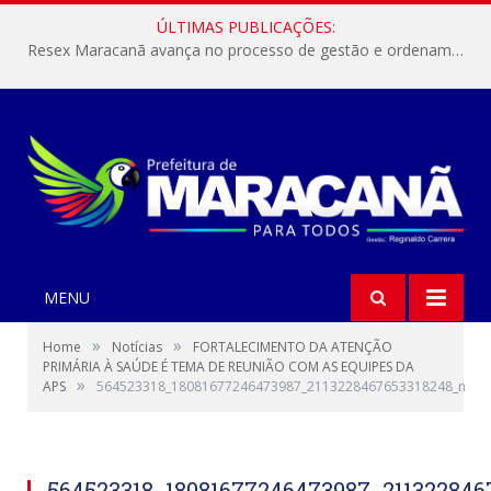
ÚLTIMAS PUBLICAÇÕES:
Resex Maracanã avança no processo de gestão e ordenamento do turismo em nossas áreas protegidas.
MENU
»
»
Home
Notícias
FORTALECIMENTO DA ATENÇÃO
PRIMÁRIA À SAÚDE É TEMA DE REUNIÃO COM AS EQUIPES DA
»
APS
564523318_18081677246473987_2113228467653318248_n
564523318_18081677246473987_211322846