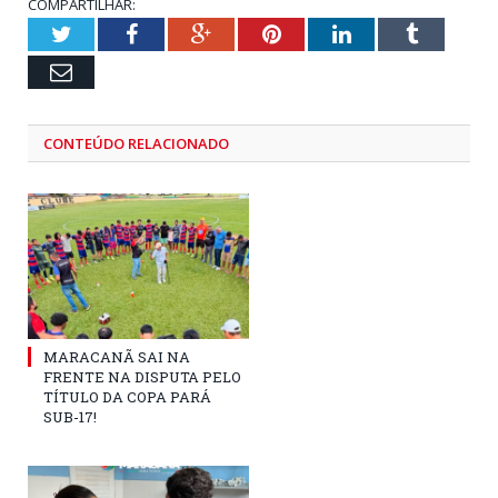
COMPARTILHAR:
Twitter
Facebook
Google+
Pinterest
LinkedIn
Tumblr
Email
CONTEÚDO RELACIONADO
MARACANÃ SAI NA
FRENTE NA DISPUTA PELO
TÍTULO DA COPA PARÁ
SUB-17!