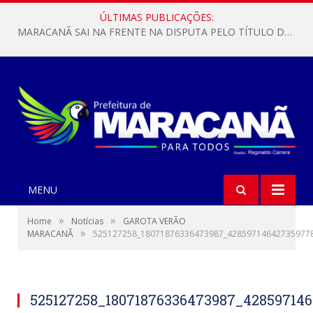
ÚLTIMAS PUBLICAÇÕES:
MARACANÃ SAI NA FRENTE NA DISPUTA PELO TÍTULO DA COPA PARÁ SUB-17!
MENU
»
»
Home
Notícias
GAROTA VERÃO
»
MARACANÃ
525127258_18071876336473987_42859714642735977
525127258_18071876336473987_42859714