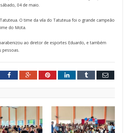
 sábado, 04 de maio.
e Tatuteua. O time da vila do Tatuteua foi o grande campeão
time do Mota.
 parabenizou ao diretor de esportes Eduardo, e também
s pessoas.
tter
Facebook
Google+
Pinterest
LinkedIn
Tumblr
Email