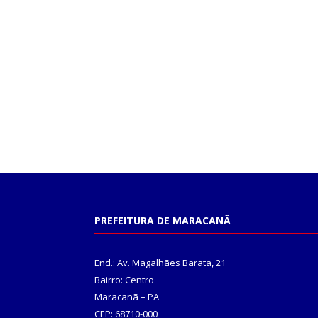
PREFEITURA DE MARACANÃ
End.: Av. Magalhães Barata, 21
Bairro: Centro
Maracanã – PA
CEP: 68710-000