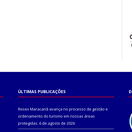
ÚLTIMAS PUBLICAÇÕES
D
Resex Maracanã avança no processo de gestão e
ordenamento do turismo em nossas áreas
protegidas.
6 de agosto de 2026