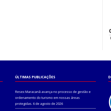
ÚLTIMAS PUBLICAÇÕES
D
Resex Maracanã avança no processo de gestão e
ordenamento do turismo em nossas áreas
protegidas.
6 de agosto de 2026