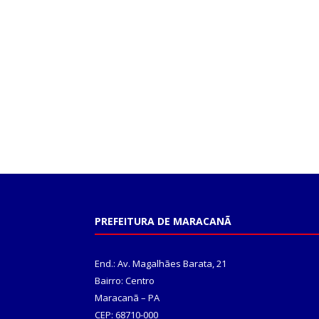
PREFEITURA DE MARACANÃ
End.: Av. Magalhães Barata, 21
Bairro: Centro
Maracanã – PA
CEP: 68710-000