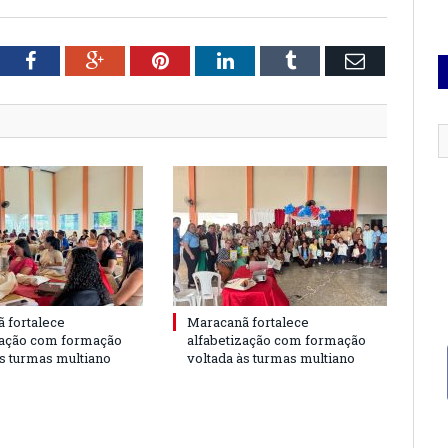
tter
Facebook
Google+
Pinterest
LinkedIn
Tumblr
Email
 fortalece
Maracanã fortalece
zação com formação
alfabetização com formação
às turmas multiano
voltada às turmas multiano