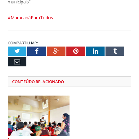
municipais”.
#MaracanãParaTodos
COMPARTILHAR:
Twitter
Facebook
Google+
Pinterest
LinkedIn
Tumblr
Email
CONTEÚDO RELACIONADO