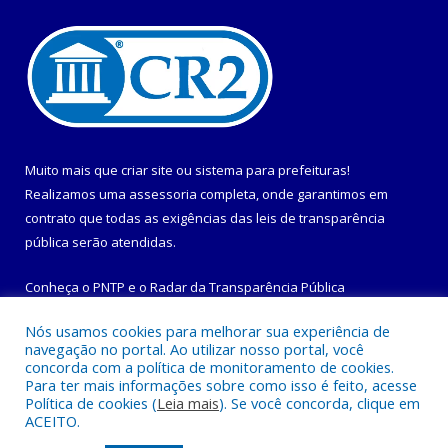
Muito mais que
criar site
ou
sistema para prefeituras
!
Realizamos uma
assessoria
completa, onde garantimos em
contrato que todas as exigências das
leis de transparência
pública
serão atendidas.
Conheça o
PNTP
e o
Radar da Transparência Pública
Nós usamos cookies para melhorar sua experiência de
navegação no portal. Ao utilizar nosso portal, você
concorda com a política de monitoramento de cookies.
Para ter mais informações sobre como isso é feito, acesse
Todos os direitos reservados a Prefeitura Municipal de
Política de cookies (
Leia mais
). Se você concorda, clique em
Maracanã.
ACEITO.