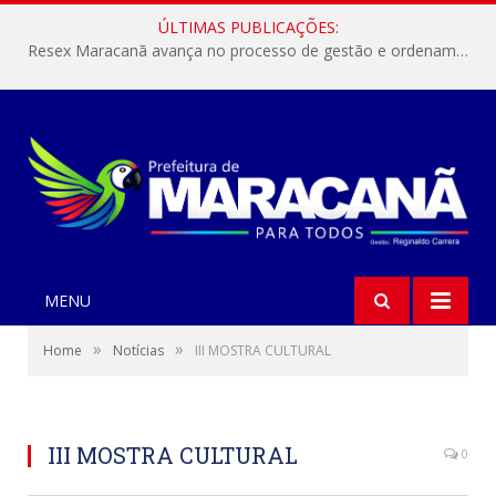
ÚLTIMAS PUBLICAÇÕES:
Resex Maracanã avança no processo de gestão e ordenamento do turismo em nossas áreas protegidas.
MENU
»
»
Home
Notícias
III MOSTRA CULTURAL
III MOSTRA CULTURAL
0