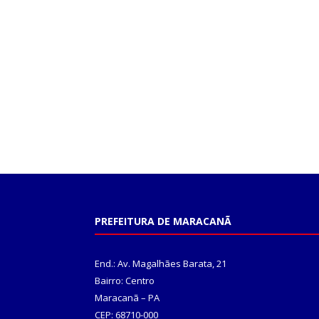
PREFEITURA DE MARACANÃ
End.: Av. Magalhães Barata, 21
Bairro: Centro
Maracanã – PA
CEP: 68710-000