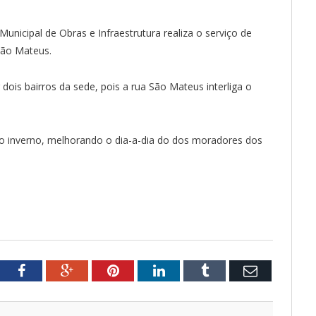
Municipal de Obras e Infraestrutura realiza o serviço de
São Mateus.
 dois bairros da sede, pois a rua São Mateus interliga o
o inverno, melhorando o dia-a-dia do dos moradores dos
tter
Facebook
Google+
Pinterest
LinkedIn
Tumblr
Email