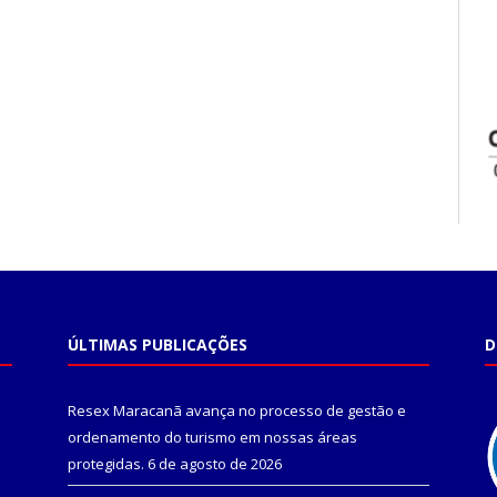
ÚLTIMAS PUBLICAÇÕES
D
Resex Maracanã avança no processo de gestão e
ordenamento do turismo em nossas áreas
protegidas.
6 de agosto de 2026