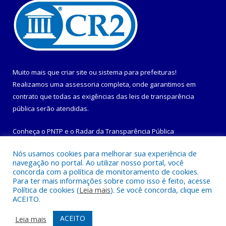
Muito mais que
criar site
ou
sistema para prefeituras
!
Realizamos uma
assessoria
completa, onde garantimos em
contrato que todas as exigências das
leis de transparência
pública
serão atendidas.
Conheça o
PNTP
e o
Radar da Transparência Pública
Nós usamos cookies para melhorar sua experiência de
navegação no portal. Ao utilizar nosso portal, você
concorda com a política de monitoramento de cookies.
Para ter mais informações sobre como isso é feito, acesse
Todos os direitos reservados a Prefeitura Municipal de
Política de cookies (
Leia mais
). Se você concorda, clique em
Maracanã.
ACEITO.
Mapa do Site
Acessar Área Administrativa
ACEITO
Leia mais