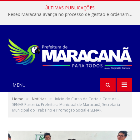
ÚLTIMAS PUBLICAÇÕES:
Resex Maracanã avança no processo de gestão e ordenamento do turismo em nossas áreas protegidas.
MENU
»
»
Home
Notícias
Início do Curso de Corte e Costura –
SENAR Parceria: Prefeitura Municipal de Maracanã, Secretaria
Municipal do Trabalho e Promoção Social e SENAR