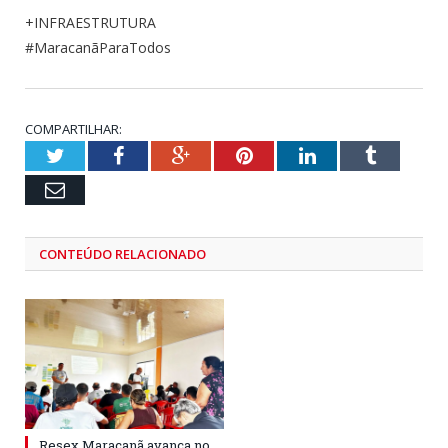
+INFRAESTRUTURA
#MaracanãParaTodos
COMPARTILHAR:
Twitter
Facebook
Google+
Pinterest
LinkedIn
Tumblr
Email
CONTEÚDO RELACIONADO
Resex Maracanã avança no