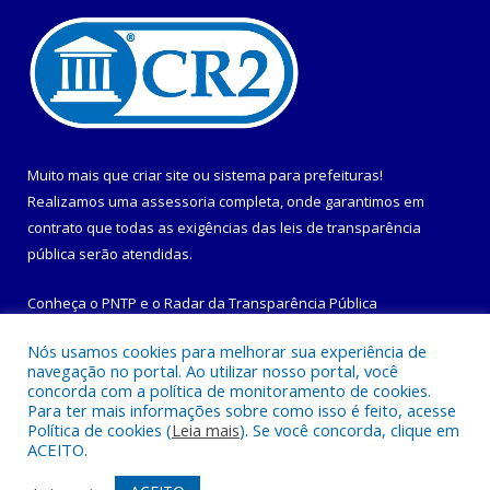
Muito mais que
criar site
ou
sistema para prefeituras
!
Realizamos uma
assessoria
completa, onde garantimos em
contrato que todas as exigências das
leis de transparência
pública
serão atendidas.
Conheça o
PNTP
e o
Radar da Transparência Pública
Nós usamos cookies para melhorar sua experiência de
navegação no portal. Ao utilizar nosso portal, você
concorda com a política de monitoramento de cookies.
Para ter mais informações sobre como isso é feito, acesse
Todos os direitos reservados a Prefeitura Municipal de
Política de cookies (
Leia mais
). Se você concorda, clique em
Maracanã.
ACEITO.