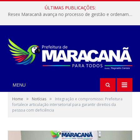
ÚLTIMAS PUBLICAÇÕES:
Resex Maracanã avança no processo de gestão e ordenamento do turismo em nossas áreas protegidas.
MENU
»
»
Home
Notícias
Integração e compromisso: Prefeitura
fortalece articulação intersetorial para garantir direitos da
pessoa com deficiência