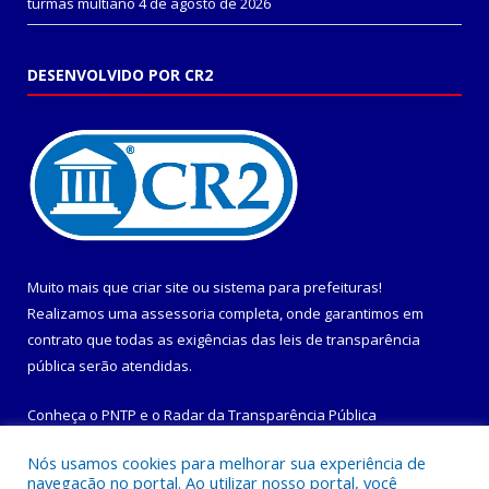
turmas multiano
4 de agosto de 2026
DESENVOLVIDO POR CR2
Muito mais que
criar site
ou
sistema para prefeituras
!
Realizamos uma
assessoria
completa, onde garantimos em
contrato que todas as exigências das
leis de transparência
pública
serão atendidas.
Conheça o
PNTP
e o
Radar da Transparência Pública
Nós usamos cookies para melhorar sua experiência de
navegação no portal. Ao utilizar nosso portal, você