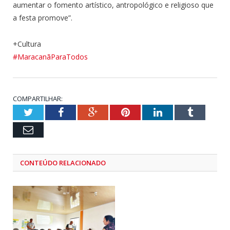
aumentar o fomento artístico, antropológico e religioso que
a festa promove”.
+Cultura
#
MaracanãParaTodos
COMPARTILHAR:
Twitter
Facebook
Google+
Pinterest
LinkedIn
Tumblr
Email
CONTEÚDO RELACIONADO