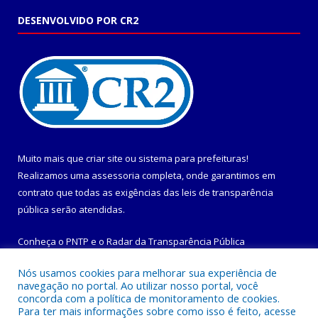
DESENVOLVIDO POR CR2
Muito mais que
criar site
ou
sistema para prefeituras
!
Realizamos uma
assessoria
completa, onde garantimos em
contrato que todas as exigências das
leis de transparência
pública
serão atendidas.
Conheça o
PNTP
e o
Radar da Transparência Pública
Nós usamos cookies para melhorar sua experiência de
navegação no portal. Ao utilizar nosso portal, você
concorda com a política de monitoramento de cookies.
Para ter mais informações sobre como isso é feito, acesse
Todos os direitos reservados a Prefeitura Municipal de