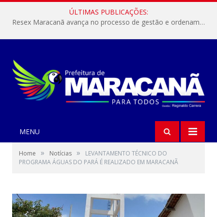
ÚLTIMAS PUBLICAÇÕES:
Resex Maracanã avança no processo de gestão e ordenamento do turismo em nossas áreas protegidas.
MENU
»
»
Home
Notícias
LEVANTAMENTO TÉCNICO DO
PROGRAMA ÁGUAS DO PARÁ É REALIZADO EM MARACANÃ