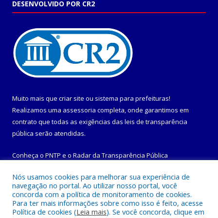
DESENVOLVIDO POR CR2
Muito mais que
criar site
ou
sistema para prefeituras
!
Realizamos uma
assessoria
completa, onde garantimos em
contrato que todas as exigências das
leis de transparência
pública
serão atendidas.
Conheça o
PNTP
e o
Radar da Transparência Pública
Nós usamos cookies para melhorar sua experiência de
navegação no portal. Ao utilizar nosso portal, você
concorda com a política de monitoramento de cookies.
Para ter mais informações sobre como isso é feito, acesse
Todos os direitos reservados a Prefeitura Municipal de
Política de cookies (
Leia mais
). Se você concorda, clique em
Maracanã.