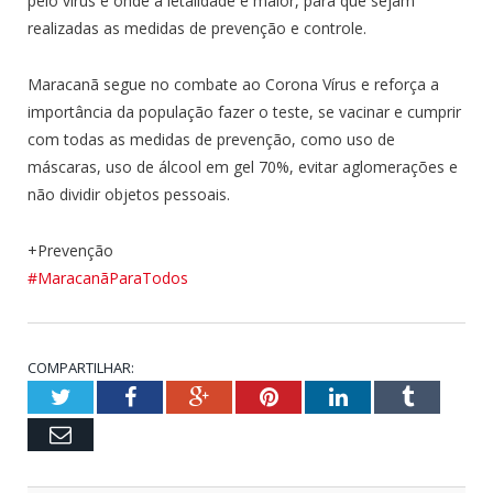
pelo vírus e onde à letalidade é maior, para que sejam
realizadas as medidas de prevenção e controle.
Maracanã segue no combate ao Corona Vírus e reforça a
importância da população fazer o teste, se vacinar e cumprir
com todas as medidas de prevenção, como uso de
máscaras, uso de álcool em gel 70%, evitar aglomerações e
não dividir objetos pessoais.
+Prevenção
#MaracanãParaTodos
COMPARTILHAR:
Twitter
Facebook
Google+
Pinterest
LinkedIn
Tumblr
Email