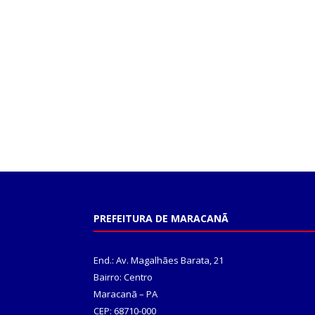
PREFEITURA DE MARACANÃ
End.: Av. Magalhães Barata, 21
Bairro: Centro
Maracanã – PA
CEP: 68710-000