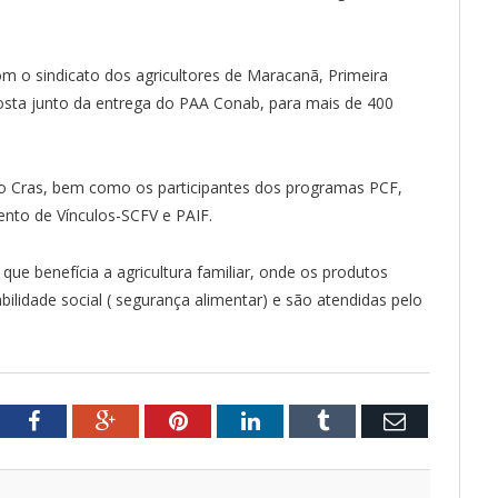
com o sindicato dos agricultores de Maracanã, Primeira
sta junto da entrega do PAA Conab, para mais de 400
lo Cras, bem como os participantes dos programas PCF,
mento de Vínculos-SCFV e PAIF.
ue benefícia a agricultura familiar, onde os produtos
ilidade social ( segurança alimentar) e são atendidas pelo
tter
Facebook
Google+
Pinterest
LinkedIn
Tumblr
Email