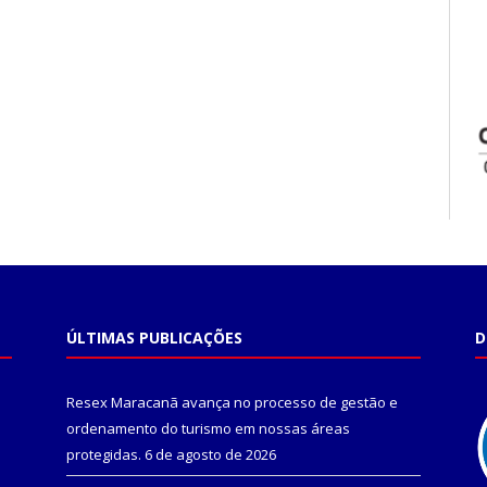
ÚLTIMAS PUBLICAÇÕES
D
Resex Maracanã avança no processo de gestão e
ordenamento do turismo em nossas áreas
protegidas.
6 de agosto de 2026