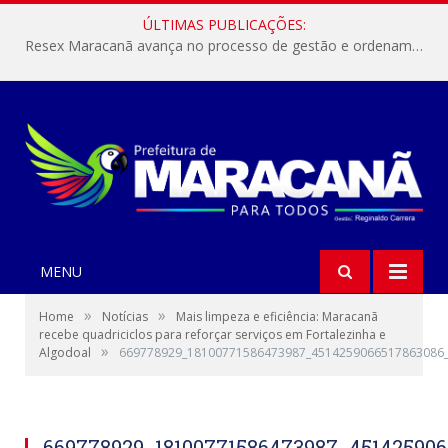
ÚLTIMAS PUBLICAÇÕES:
Resex Maracanã avança no processo de gestão e ordenamento do turismo em nossas áreas protegidas.
MENU
»
»
Home
Notícias
Mais limpeza e eficiência: Maracanã
recebe quadriciclos para reforçar serviços em Fortalezinha e
»
Algodoal
669778929_18100771586473987_4514259066517863086
669778929_18100771586473987_45142590