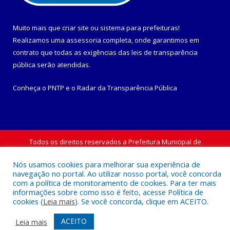
Muito mais que
criar site
ou
sistema para prefeituras
!
Realizamos uma
assessoria
completa, onde garantimos em
contrato que todas as exigências das
leis de transparência
pública
serão atendidas.
Conheça o
PNTP
e o
Radar da Transparência Pública
Todos os direitos reservados a Prefeitura Municipal de
Maracanã.
Nós usamos cookies para melhorar sua experiência de
navegação no portal. Ao utilizar nosso portal, você concorda
Mapa do Site
Acessar Área Administrativa
com a política de monitoramento de cookies. Para ter mais
Acessar Webmail
informações sobre como isso é feito, acesse Política de
cookies (
Leia mais
). Se você concorda, clique em ACEITO.
ACEITO
Leia mais