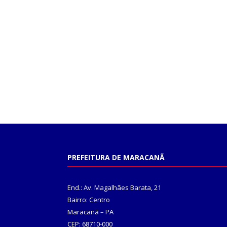
PREFEITURA DE MARACANÃ
End.: Av. Magalhães Barata, 21
Bairro: Centro
Maracanã – PA
CEP: 68710-000