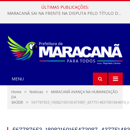
ÚLTIMAS PUBLICAÇÕES:
MARACANÃ SAI NA FRENTE NA DISPUTA PELO TÍTULO DA COPA PARÁ SUB-17!
MENU
»
»
Home
Notícias
MARACANÃ AVANÇA NA HUMANIZAÇÃO
DA
»
SAÚDE!
567787653_18082160165473987_4377514837061864670_n
567787653_18082160165473987_43775148