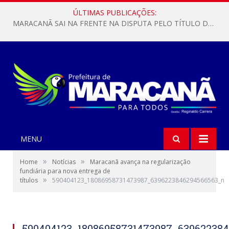
ÚLTIMAS PUBLICAÇÕES:
MARACANÃ SAI NA FRENTE NA DISPUTA PELO TÍTULO DA COPA PARÁ SUB-17!
MENU
»
»
Home
Notícias
Maracanã avança na regularização
fundiária para nova entrega de
»
títulos
590404123_18086958731473987_6396223846294566563_n
590404123_18086958731473987_63962238