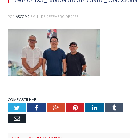
POR
ASCOM2
EM
11 DE DEZEMBRO DE 2025
COMPARTILHAR:
Twitter
Facebook
Google+
Pinterest
LinkedIn
Tumblr
Email