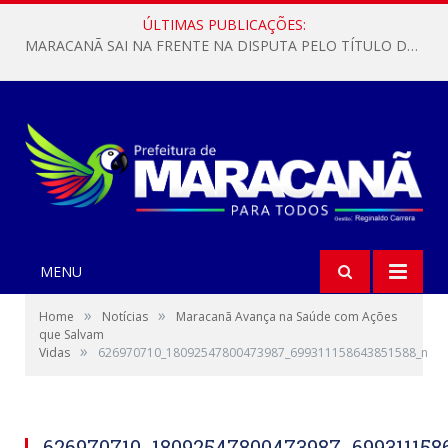
ÚLTIMAS PUBLICAÇÕES:
MARACANÃ SAI NA FRENTE NA DISPUTA PELO TÍTULO DA COPA PARÁ SUB-17!
MENU
»
»
Home
Notícias
Maracanã Avança na Saúde com Ações
que Salvam
»
Vidas
626970710_18092547800473987_699311158643851588_n
626970710_18092547800473987_699311158