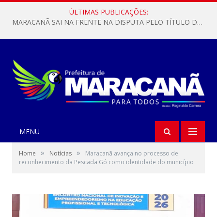
ÚLTIMAS PUBLICAÇÕES:
MARACANÃ SAI NA FRENTE NA DISPUTA PELO TÍTULO DA COPA PARÁ SUB-17!
MENU
»
»
Home
Notícias
Maracanã avança no processo de
reconhecimento da Pescada Gó como identidade do município