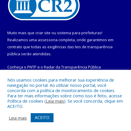
Muito mais que
criar site
ou
sistema para prefeituras
!
Realizamos uma
assessoria
completa, onde garantimos em
contrato que todas as exigências das
leis de transparência
pública
serão atendidas.
Conheça o
PNTP
e o
Radar da Transparência Pública
Nós usamos cookies para melhorar sua experiência de
navegação no portal. Ao utilizar nosso portal, você
concorda com a política de monitoramento de cookies.
Para ter mais informações sobre como isso é feito, acesse
Todos os direitos reservados a Prefeitura Municipal de
Política de cookies (
Leia mais
). Se você concorda, clique em
Maracanã.
ACEITO.
Mapa do Site
Acessar Área Administrativa
ACEITO
Leia mais
Acessar Webmail